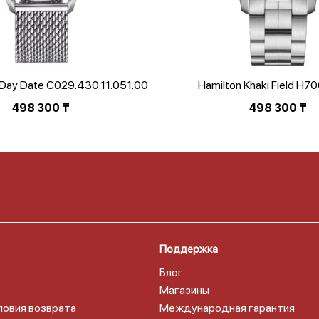
 Day Date C029.430.11.051.00
Hamilton Khaki Field H
498 300
₸
498 300
₸
Поддержка
Блог
Магазины
ловия возврата
Международная гарантия