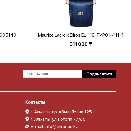
70605140
Maurice Lacroix Eliros EL1118-PVP01-411-1
511 000
₸
Контакты
г. Алматы, пр. Абылайхана 125
г. Алматы, ул. Гоголя 77/85
E-mail:
info@chronos.kz