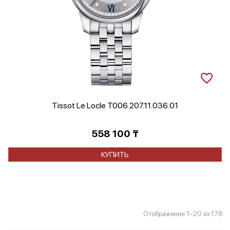
Tissot Le Locle T006.207.11.036.01
558 100
₸
КУПИТЬ
Со
Отображение 1–20 из 178
са