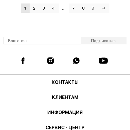
не
1
2
3
4
…
7
8
9
→
КОНТАКТЫ
КЛИЕНТАМ
ИНФОРМАЦИЯ
СЕРВИС - ЦЕНТР