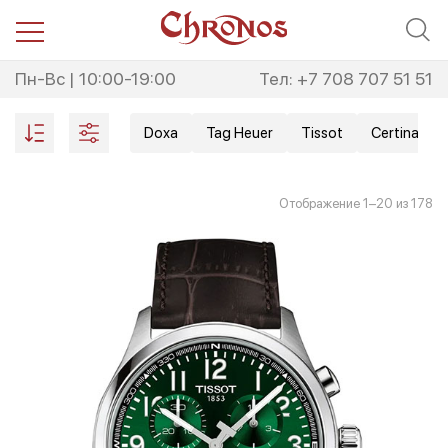
Перейти
Перейти
к
к
навигации
содержимому
Пн-Вс | 10:00-19:00
Тел: +7 708 707 51 51
Doxa
Tag Heuer
Tissot
Certina
Со
Отображение 1–20 из 178
са
не