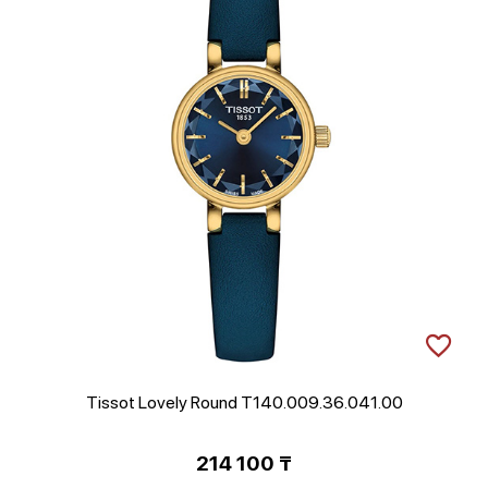
Tissot Lovely Round T140.009.36.041.00
214 100
₸