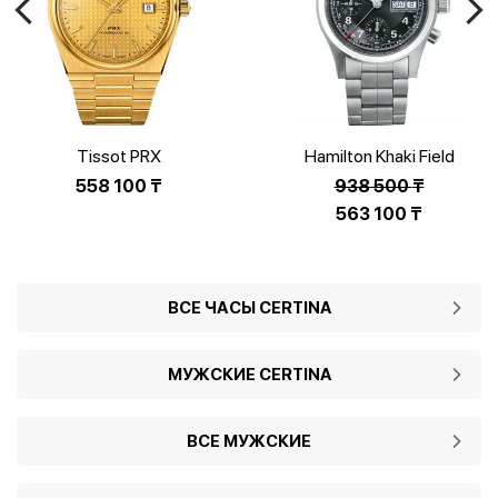
Tissot PRX
Hamilton Khaki Field
T137.407.33.021.00
H71416137
558 100
₸
938 500
₸
Первоначальная
563 100
₸
цена
Текущая
составляла
цена:
938
563
ВСЕ ЧАСЫ CERTINA
500 ₸.
100 ₸.
МУЖСКИЕ CERTINA
ВСЕ МУЖСКИЕ