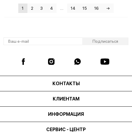
не
1
2
3
4
…
14
15
16
→
КОНТАКТЫ
КЛИЕНТАМ
ИНФОРМАЦИЯ
СЕРВИС - ЦЕНТР