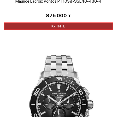
Maurice Lacroix Pontos PT1038-SSL40-430-4
875 000
₸
КУПИТЬ