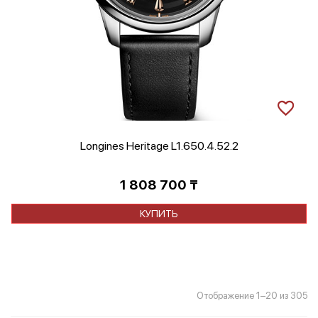
Longines Heritage L1.650.4.52.2
1 808 700
₸
КУПИТЬ
Со
Отображение 1–20 из 305
са