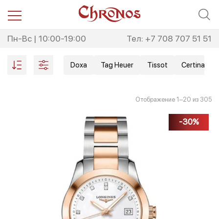
Перейти
Перейти
к
к
навигации
содержимому
Пн-Вс | 10:00-19:00
Тел: +7 708 707 51 51
Doxa
Tag Heuer
Tissot
Certina
Со
Отображение 1–20 из 305
са
не
-30%