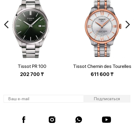
Tissot PR 100
Tissot Chemin des Tourelles
T150.410.11.091.00
Powermatic 80
202 700
₸
611 600
₸
T139.807.22.038.00