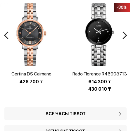
-30%
Certina DS Caimano
Rado Florence R48908713
C035.207.22.087.01
426 700
₸
614 300
₸
Первоначальная
430 010
₸
цена
Текущая
составляла
цена:
614
430
ВСЕ ЧАСЫ TISSOT
300 ₸.
010 ₸.