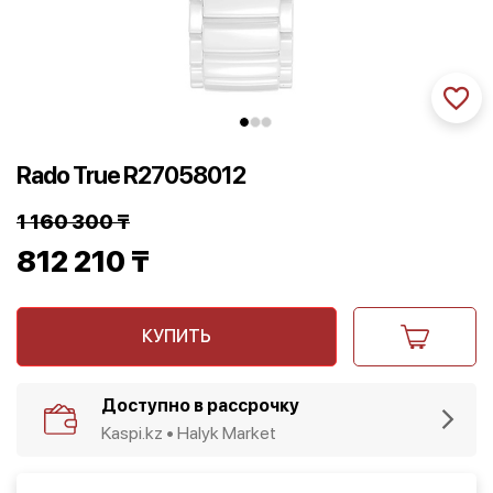
Rado True R27058012
1 160 300
₸
Первоначальная
812 210
₸
цена
Текущая
составляла
КУПИТЬ
цена:
1
812
Доступно в рассрочку
160
210 ₸.
Kaspi.kz • Halyk Market
300 ₸.