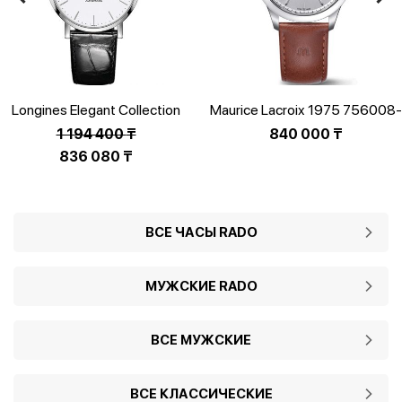
Longines Elegant Collection
Maurice Lacroix 1975 756008-
L4.910.4.12.2
SS001-130-3
1 194 400
₸
840 000
₸
Первоначальная
836 080
₸
цена
Текущая
составляла
цена:
1
836
ВСЕ ЧАСЫ RADO
194
080 ₸.
400 ₸.
МУЖСКИЕ RADO
ВСЕ МУЖСКИЕ
ВСЕ КЛАССИЧЕСКИЕ