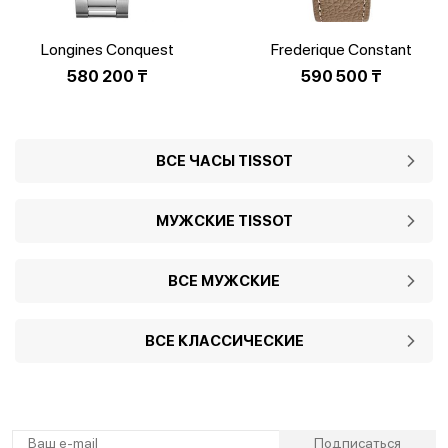
Longines Conquest
Frederique Constant
L3.760.4.76.6
Moonphase FC-206RN3S6
580 200
₸
590 500
₸
ВСЕ ЧАСЫ TISSOT
МУЖСКИЕ TISSOT
ВСЕ МУЖСКИЕ
ВСЕ КЛАССИЧЕСКИЕ