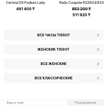
Certina DS Podium Lady
Rado Coupole R22854933
C001.007.11.116.00
491 400
₸
853 200
₸
Первоначальная
511 920
₸
цена
Текущая
составляла
цена:
853
511
ВСЕ ЧАСЫ TISSOT
200 ₸.
920 ₸.
ЖЕНСКИЕ TISSOT
ВСЕ ЖЕНСКИЕ
ВСЕ КЛАССИЧЕСКИЕ