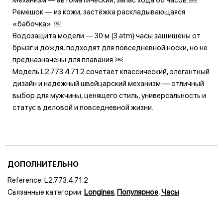
Ремешок — из кожи, застёжка раскладывающаяся
«бабочка». ￼
Водозащита модели — 30 м (3 atm) часы защищены от
брызг и дождя, подходят для повседневной носки, но не
предназначены для плавания. ￼
Модель L2.773.4.71.2 сочетает классический, элегантный
дизайн и надёжный швейцарский механизм — отличный
выбор для мужчины, ценящего стиль, универсальность и
статус в деловой и повседневной жизни.
ДОПОЛНИТЕЛЬНО
Reference:
L2.773.4.71.2
Связанные категории:
Longines
,
Популярное
,
Часы