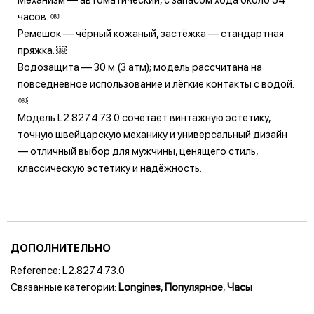
часов. ￼
Ремешок — чёрный кожаный, застёжка — стандартная
пряжка. ￼
Водозащита — 30 м (3 атм); модель рассчитана на
повседневное использование и лёгкие контакты с водой.
￼
Модель L2.827.4.73.0 сочетает винтажную эстетику,
точную швейцарскую механику и универсальный дизайн
— отличный выбор для мужчины, ценящего стиль,
классическую эстетику и надёжность.
ДОПОЛНИТЕЛЬНО
Reference:
L2.827.4.73.0
Связанные категории:
Longines
,
Популярное
,
Часы