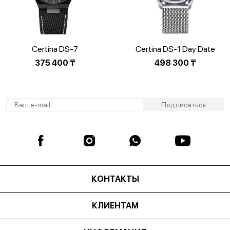
Certina DS-7
Certina DS-1 Day Date
C043.417.38.081.00
C029.430.11.051.00
375 400
₸
498 300
₸
КОНТАКТЫ
КЛИЕНТАМ