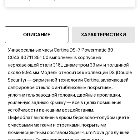
ОПИСАНИЕ
ХАРАКТЕРИСТИКИ
Универсальные часы Certina DS-7 Powermatic 80
C043.407.11.351.00 выполнены в корпусе из
нержавеющей стали 316L диаметром 39 мм и толщиной
около 9,94 мм. Модель относится к коллекции DS (Double
Security) — фирменной технологии Certina, включающей
сапфировое стекло с антибликовым покрытием,
уплотнитель заводной головки, двойные прокладки,
усиленную заднюю крышку — всё в целях повышения
устойчивости к внешним воздействиям.
Циферблат выполнен в ярком бирюзово-голубом цвете
с часовыми метками и стрелками, покрытыми
люминесцентным составом Super-LumiNova для лучшей
читаемости. Также присутствует окно даты.