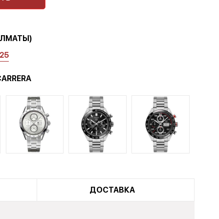
5
173
289
640 ₸.
АЛМАТЫ)
125
400 ₸.
CARRERA
ДОСТАВКА