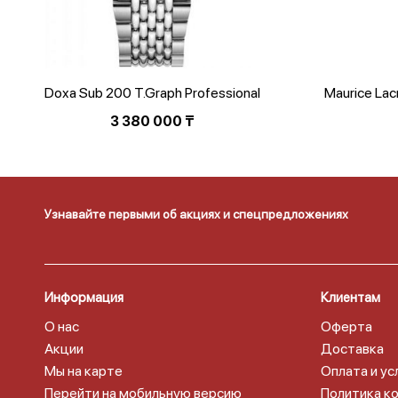
Doxa Sub 200 T.Graph Professional
Maurice La
805.10.351.10
3 380 000
₸
Узнавайте первыми об акциях и спецпредложениях
Информация
Клиентам
О нас
Оферта
Акции
Доставка
Мы на карте
Оплата и ус
Перейти на мобильную версию
Политика к