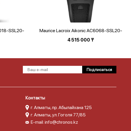
8018-SSL20-
Maurice Lacroix Aikonic AC6068-SSL20-
230-2
4 515 000
₸
Контакты
г. Алматы, пр. Абылайхана 125
г. Алматы, ул. Гоголя 77/85
E-mail:
info@chronos.kz