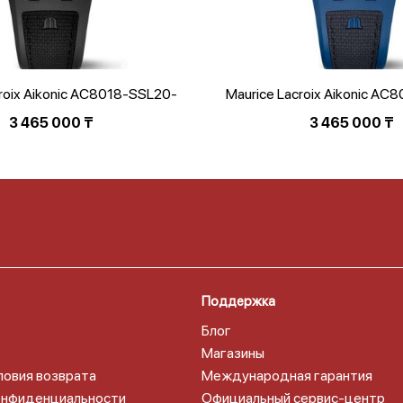
croix Aikonic AC8018-SSL20-
Maurice Lacroix Aikonic AC
030-2
030-4
3 465 000
₸
3 465 000
₸
Поддержка
Блог
Магазины
ловия возврата
Международная гарантия
онфиденциальности
Официальный сервис-центр