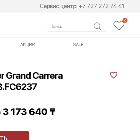
Сервис центр:
+7 727 272 74 41
Search
for:
АКЦИИ
SALE
r Grand Carrera
B.FC6237
Первоначальная
Текущая
3 173 640
₸
₸
цена
цена:
составляла
3
ТЬ