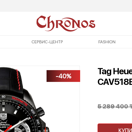
СЕРВИС-ЦЕНТР
FASHION
Tag Heue
-40%
CAV518
5 289 400
КУПИ