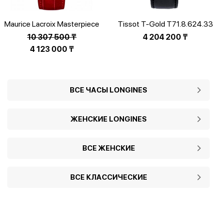
Maurice Lacroix Masterpiece
Tissot T-Gold T71.8.624.33
MP7258-SD501-150-1
10 307 500
₸
4 204 200
₸
Первоначальная
4 123 000
₸
цена
Текущая
составляла
цена:
10
4
ВСЕ ЧАСЫ LONGINES
307
123
500 ₸.
000 ₸.
ЖЕНСКИЕ LONGINES
ВСЕ ЖЕНСКИЕ
ВСЕ КЛАССИЧЕСКИЕ