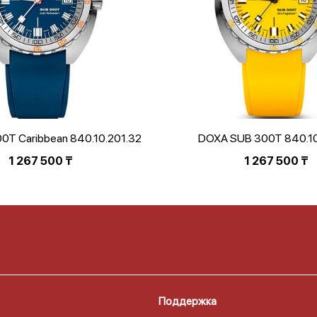
0T Caribbean 840.10.201.32
DOXA SUB 300T 840.10
1 267 500
₸
1 267 500
₸
Поддержка