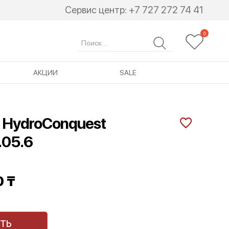
Сервис центр:
+7 727 272 74 41
Search
for:
АКЦИИ
SALE
s HydroConquest
.05.6
0
₸
ТЬ