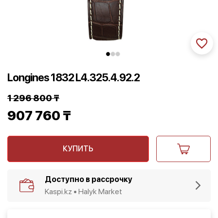
Longines 1832 L4.325.4.92.2
1 296 800
₸
Первоначальная
907 760
₸
цена
Текущая
составляла
КУПИТЬ
цена:
1
907
Доступно в рассрочку
296
760 ₸.
Kaspi.kz • Halyk Market
800 ₸.