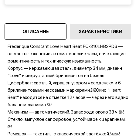
500 ₸.
800 ₸.
ОПИСАНИЕ
ХАРАКТЕРИСТИКИ
Frederique Constant Love Heart Beat FC‑310LHB2PD6 —
элегантные женские автоматические часы, сочетающие
романтичность и техническую изысканность.
Корпус — нержавеющая сталь, диаметр 34 мм, дизайн
“Love” и инкрустацией бриллиантов на безеле.
Циферблат: светлый, украшен узором «сердечек» и 6
бриллиантовыми часовыми маркерами. ￼Окно “Heart
Beat” находится на отметке 12 часов — через него видно
баланс механизма. ￼
Механизм — автоматический. Запас хода около 38 ч. ￼
Стекло: выпуклое сапфировое, устойчивое к царапинам.
￼
Ремешок — текстиль, с классической застёжкой. ￼￼