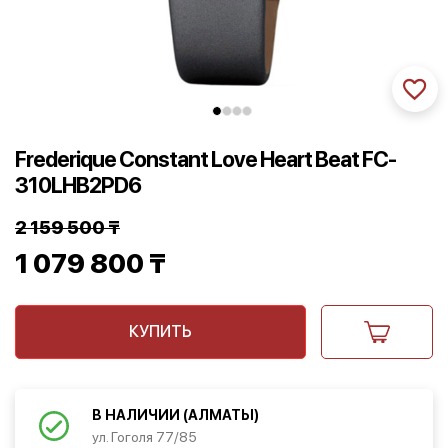
Frederique Constant Love Heart Beat FC-
310LHB2PD6
2 159 500
₸
Первоначальная
1 079 800
₸
цена
Текущая
составляла
КУПИТЬ
цена:
2
1
159
079
В НАЛИЧИИ (АЛМАТЫ)
ул. Гоголя 77/85