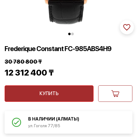
Frederique Constant FC-985ABS4H9
30 780 800
₸
Первоначальная
12 312 400
₸
цена
Текущая
составляла
КУПИТЬ
цена:
30
12
780
312
В НАЛИЧИИ (АЛМАТЫ)
ул. Гоголя 77/85
800 ₸.
400 ₸.