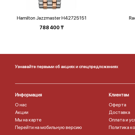
Hamilton Jazzmaster H42725151
Ra
788 400
₸
Первоначальн
цена
Текущая
составляла
цена:
1
812
160
210 ₸.
Узнавайте первыми об акциях и спецпредложениях
300 ₸.
Информация
Клиентам
О нас
Оферта
Акции
Доставка
Мы на карте
Оплата и ус
Перейти на мобильную версию
Политика к