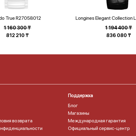
do True R27058012
Longines Elegant Collection 
1 160 300
₸
1 194 400
₸
ая
Первоначальная
812 210
₸
836 080
₸
цена
Текущая
составляла
цена:
1
836
194
080 ₸.
400 ₸.
Поддержка
Блог
Магазины
ловия возврата
Международная гарантия
онфиденциальности
Официальный сервис-центр