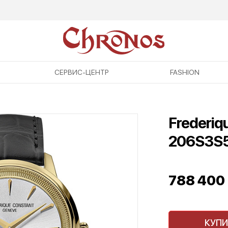
СЕРВИС-ЦЕНТР
FASHION
Frederiq
206S3S
788 400
КУПИ