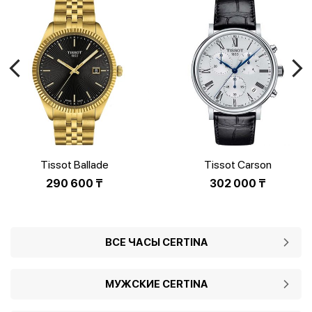
Tissot Ballade
Tissot Carson
T156.410.33.051.00
T122.417.16.033.00
290 600
₸
302 000
₸
ВСЕ ЧАСЫ CERTINA
МУЖСКИЕ CERTINA