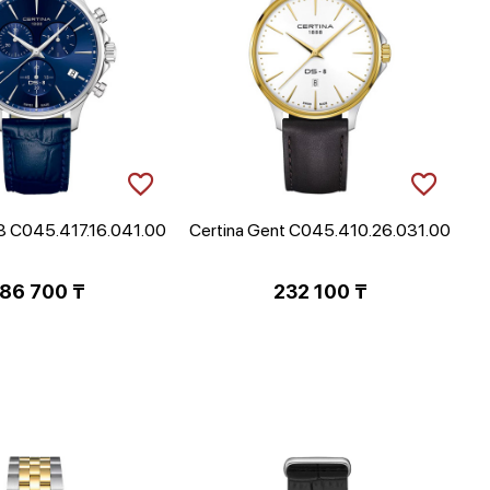
8 C045.417.16.041.00
Certina Gent C045.410.26.031.00
86 700
₸
232 100
₸