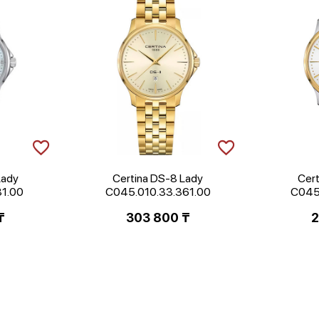
Lady
Certina DS-8 Lady
Cert
31.00
C045.010.33.361.00
C045
₸
303 800
₸
2