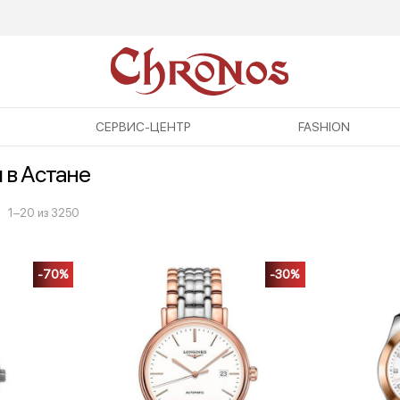
СЕРВИС-ЦЕНТР
FASHION
 в Астане
1–20 из 3250
-70%
-30%