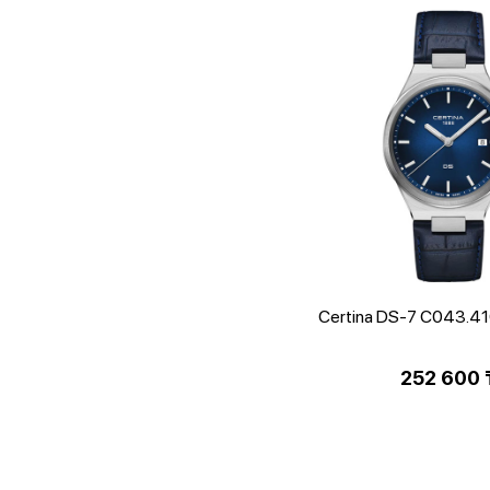
Certina DS-7 C043.41
252 600