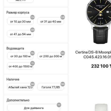
Размер корпуса
154
526
от 10 до 30 мм
от 31 до 40 мм
300
от 41 до 54 мм
Водозащита
Certina DS-8 Moonp
782
183
от 30 до 100 м
от 200 до 300 м
C045.423.16.0
15
232 100
от 400 до 1500 м
Наличие
580
589
Абылай хана 125
Гоголя 77/85
Дополнительно
111
Для дайвинга