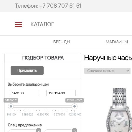
Перейти
Перейти
Телефон:
+7 708 707 51 51
к
к
навигации
содержимому
КАТАЛОГ
БРЕНДЫ
МАГАЗИНЫ
Наручные часы
ПОДБОР ТОВАРА
Применить
Выберите диапазон цен
149 100 ₸
12 312 400 ₸
149 100
3 189 925
6 230 750
9 271 575
12 312 400
Спец. предложение
2
10