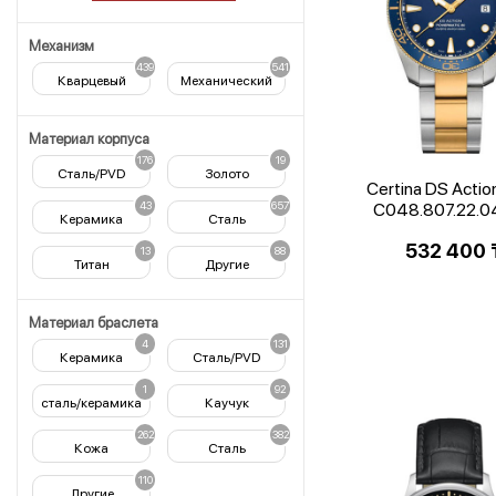
Механизм
439
541
Кварцевый
Механический
Материал корпуса
176
19
Сталь/PVD
Золото
Certina DS Actio
43
657
C048.807.22.0
Керамика
Сталь
532 400
13
88
Титан
Другие
Материал браслета
4
131
Керамика
Сталь/PVD
1
92
сталь/керамика
Каучук
262
382
Кожа
Сталь
110
Другие