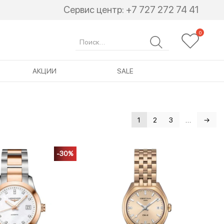
Сервис центр:
+7 727 272 74 41
Search
for:
АКЦИИ
SALE
1
2
3
…
→
-30%