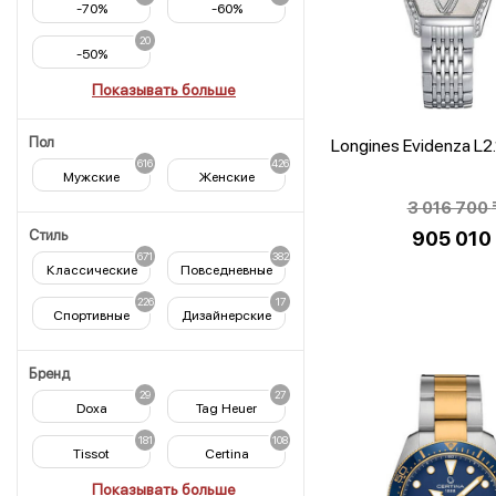
-70%
-60%
20
-50%
Показывать больше
Пол
Longines Evidenza L2
616
426
Мужские
Женские
3 016 700
Стиль
905 01
671
382
Тек
Классические
Повседневные
цен
226
17
Спортивные
Дизайнерские
905
010 
Бренд
29
27
Doxa
Tag Heuer
181
108
Tissot
Certina
Показывать больше