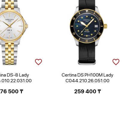
ina DS-8 Lady
Certina DS PH100M Lady
.010.22.031.00
C044.210.26.051.00
76 500
₸
259 400
₸