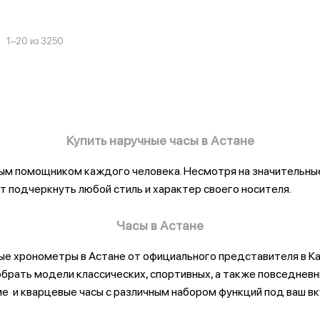
1–20 из 3250
Купить наручные часы в Астане
ым помощником каждого человека. Несмотря на значительны
 подчеркнуть любой стиль и характер своего носителя.
Часы в Астане
е хронометры в Астане от официального представителя в Ка
обрать модели классических, спортивных, а также повседневн
е и кварцевые часы с различным набором функций под ваш вк