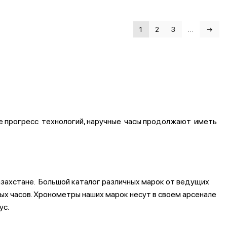
1
2
3
…
→
е прогресс технологий, наручные часы продолжают иметь
захстане. Большой каталог различных марок от ведущих
ых часов. Хронометры наших марок несут в своем арсенале
ус.