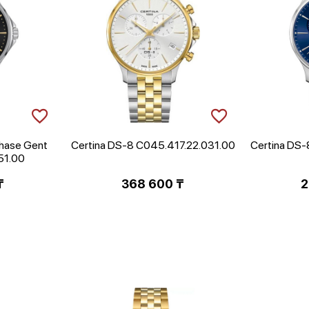
hase Gent
Certina DS-8 C045.417.22.031.00
Certina DS-
51.00
₸
368 600
₸
2