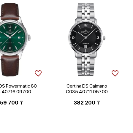
 DS Powermatic 80
Certina DS Caimano
.407.16.097.00
C035.407.11.057.00
59 700
₸
382 200
₸