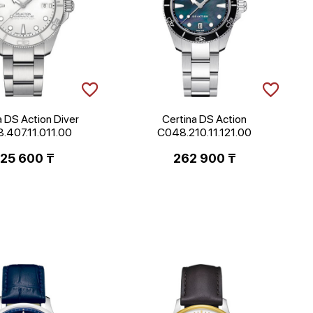
a DS Action Diver
Certina DS Action
.407.11.011.00
C048.210.11.121.00
25 600
₸
262 900
₸