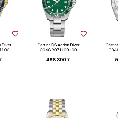
n Diver
Certina DS Action Diver
Certin
41.00
C048.807.11.091.00
C048
₸
498 300
₸
5