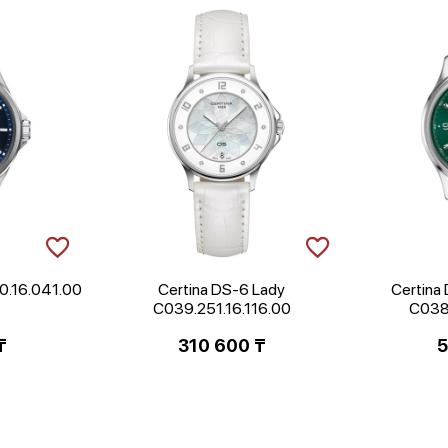
0.16.041.00
Certina DS-6 Lady
Certina
C039.251.16.116.00
C038
₸
310 600
₸
5