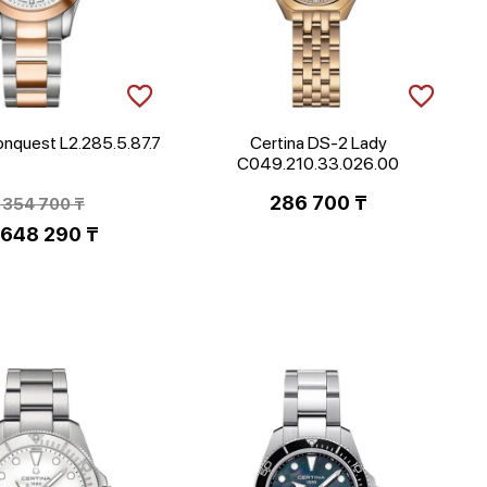
onquest L2.285.5.87.7
Certina DS-2 Lady
C049.210.33.026.00
Первоначальная
286 700
₸
 354 700
₸
цена
 648 290
₸
Текущая
составляла
цена:
2
1
354
648
700 ₸.
290 ₸.