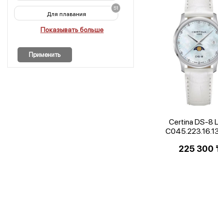
51
Для плавания
Показывать больше
Применить
Certina DS-8 
C045.223.16.1
225 300